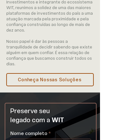
Investimentos e integrante do ecossistema
WIT, reunimos a solidez de uma das maiores
plataformas de investimentos do país a uma
atuação marcada pela proximidade e pela
confiança construídas ao longo de mais de
dez anos.
Nosso papel é dar às pessoas a
tranquilidade de decidir sabendo que existe
alguém em quem confiar. É essa relação de
confiança que buscamos construir todos os
dias.
Conheça Nossas Soluções
Preserve seu
legado com a
WIT
Nome completo